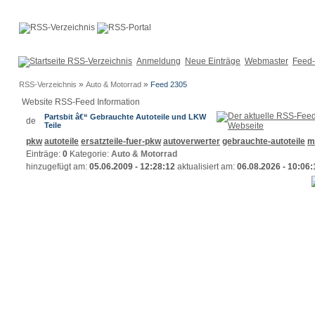
Anmeldung
Neue Einträge
Webmaster
Feed-
»
»
RSS-Verzeichnis
Auto & Motorrad
Feed 2305
Website RSS-Feed Information
Partsbit â€“ Gebrauchte Autoteile und LKW
Teile
pkw
autoteile
ersatzteile-fuer-pkw
autoverwerter
gebrauchte-autoteile
m
Einträge:
0
Kategorie:
Auto & Motorrad
hinzugefügt am:
05.06.2009 - 12:28:12
aktualisiert am:
06.08.2026 - 10:06: