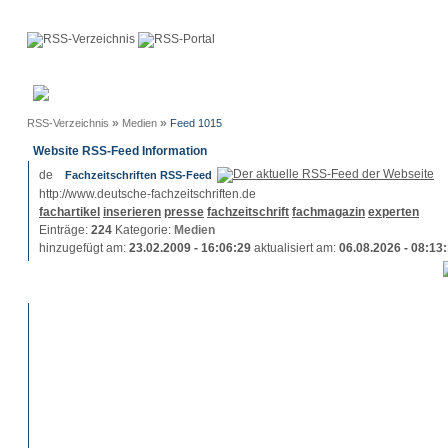
Anmeldung
Neue
Webmaster
Einträge
»
»
RSS-Verzeichnis
Medien
Feed 1015
Website RSS-Feed Information
Fachzeitschriften RSS-Feed
http://www.deutsche-fachzeitschriften.de
fachartikel
inserieren
presse
fachzeitschrift
fachmagazin
experten
Einträge:
224
Kategorie:
Medien
hinzugefügt am:
23.02.2009 - 16:06:29
aktualisiert am:
06.08.2026 - 08:13