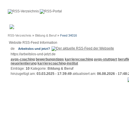
Anmeldung
Neue
Webmaster
Einträge
»
»
RSS-Verzeichnis
Bildung & Beruf
Feed 34016
Website RSS-Feed Information
Arbeitslos und jetzt?
https://arbeitslos-und-jetzt.de
avgs-coaching
bewerbungstipps
karrierecoaching
avgs-stuttgart
berufl
neuorientierung
karrierecoaching-institut
Einträge:
10
Kategorie:
Bildung & Beruf
hinzugefügt am:
03.03.2025 - 17:39:49
aktualisiert am:
06.08.2026 - 17:48: