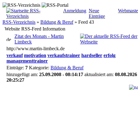
Anmeldung
Neue
Webmaste
Einträge
RSS-Verzeichnis
»
Bildung & Beruf
»
Feed 43
Website RSS-Feed Information
Zitat des Monats - Martin
Limbeck
http://www.martin-limbeck.de
verkauf
motivation
verkaufstrainer
hardseller
erfolg
managementtrainer
Einträge:
7
Kategorie:
Bildung & Beruf
hinzugefügt am:
25.09.2008 - 08:14:17
aktualisiert am:
08.08.2026 
20:25:27