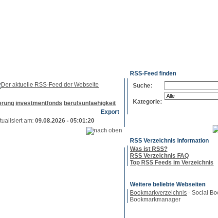
g
Neue
Webmaster
Feed-
Referenzen
RSS-
Einträge
Export
Verzeichnisse
RSS-Feed finden
Suche:
Kategorie:
erung
investmentfonds
berufsunfaehigkeit
Export
tualisiert am:
09.08.2026 - 05:01:20
RSS Verzeichnis Information
Was ist RSS?
RSS Verzeichnis FAQ
Top RSS Feeds im Verzeichnis
Weitere beliebte Webseiten
Bookmarkverzeichnis
- Social Bo
Bookmarkmanager