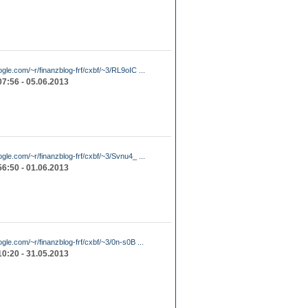
ogle.com/~r/finanzblog-frf/cxbf/~3/RL9oIC ...
07:56 - 05.06.2013
ogle.com/~r/finanzblog-frf/cxbf/~3/Svnu4_ ...
56:50 - 01.06.2013
ogle.com/~r/finanzblog-frf/cxbf/~3/0n-s0B ...
10:20 - 31.05.2013