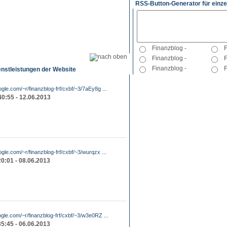
RSS-Button-Generator für einze
enstleistungen der Website
ogle.com/~r/finanzblog-frf/cxbf/~3/7aEy8g ...
40:55 - 12.06.2013
ogle.com/~r/finanzblog-frf/cxbf/~3/wurqzx ...
20:01 - 08.06.2013
ogle.com/~r/finanzblog-frf/cxbf/~3/w3e0RZ ...
35:45 - 06.06.2013