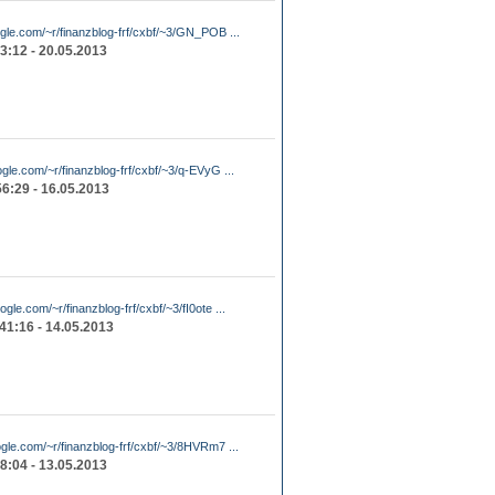
ogle.com/~r/finanzblog-frf/cxbf/~3/GN_POB ...
3:12 - 20.05.2013
ogle.com/~r/finanzblog-frf/cxbf/~3/q-EVyG ...
56:29 - 16.05.2013
ogle.com/~r/finanzblog-frf/cxbf/~3/fI0ote ...
41:16 - 14.05.2013
ogle.com/~r/finanzblog-frf/cxbf/~3/8HVRm7 ...
8:04 - 13.05.2013