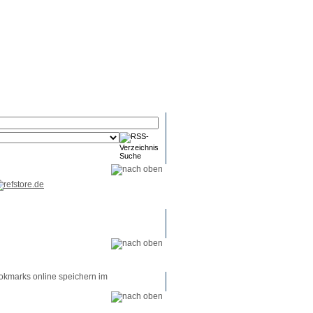
RSS-
RSS-
RSS-
Reader
Tools
Feed
okmarks online speichern im