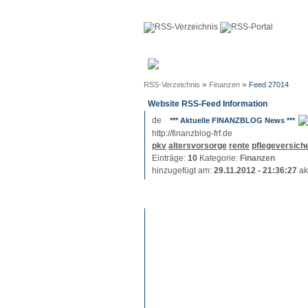
Anmeldun
»
»
RSS-Verzeichnis
Finanzen
Feed 27014
Website RSS-Feed Information
*** Aktuelle FINANZBLOG News ***
http://finanzblog-frf.de
pkv
altersvorsorge
rente
pflegeversich
Einträge:
10
Kategorie:
Finanzen
hinzugefügt am:
29.11.2012 - 21:36:27
ak