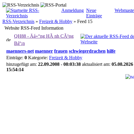
Anmeldung
Neue
Webmaste
Einträge
RSS-Verzeichnis
»
Freizeit & Hobby
»
Feed 15
Website RSS-Feed Information
QH88 - Äá»“ng HÃ nh CÃ¹ng
Báº¡n
maenners-net
maenner
frauen
schwiegerdrachen
hilfe
Einträge:
0
Kategorie:
Freizeit & Hobby
hinzugefügt am:
22.09.2008 - 08:03:38
aktualisiert am:
05.08.2026 
15:54:14