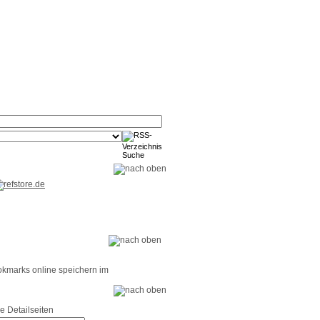
RSS-
RSS-
RSS-
Reader
Tools
Feed
okmarks online speichern im
e Detailseiten