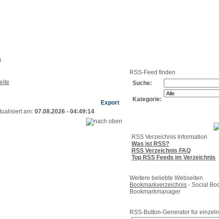
g
Neue
Webmaster
Feed-
Referenzen
RSS-
Einträge
Export
Verzeichnisse
4
RSS-Feed finden
Suche:
Kategorie:
Export
ualisiert am:
07.08.2026 - 04:49:14
RSS Verzeichnis Information
Was ist RSS?
RSS Verzeichnis FAQ
Top RSS Feeds im Verzeichnis
Weitere beliebte Webseiten
Bookmarkverzeichnis
- Social Bo
Bookmarkmanager
RSS-Button-Generator für einzeln