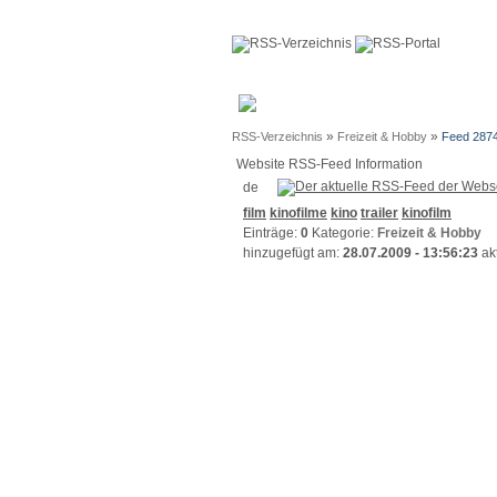
Anmeldun
»
»
RSS-Verzeichnis
Freizeit & Hobby
Feed 287
Website RSS-Feed Information
film
kinofilme
kino
trailer
kinofilm
Einträge:
0
Kategorie:
Freizeit & Hobby
hinzugefügt am:
28.07.2009 - 13:56:23
akt