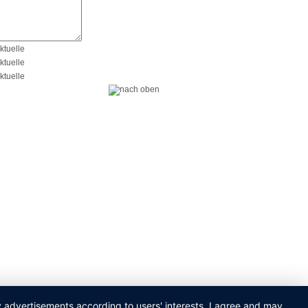
ay advertisements according to users' interests. I agree and may