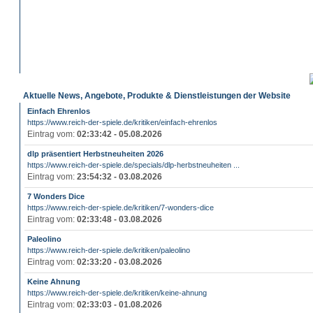
Aktuelle News, Angebote, Produkte & Dienstleistungen der Website
Einfach Ehrenlos
https://www.reich-der-spiele.de/kritiken/einfach-ehrenlos
Eintrag vom:
02:33:42 - 05.08.2026
dlp präsentiert Herbstneuheiten 2026
https://www.reich-der-spiele.de/specials/dlp-herbstneuheiten ...
Eintrag vom:
23:54:32 - 03.08.2026
7 Wonders Dice
https://www.reich-der-spiele.de/kritiken/7-wonders-dice
Eintrag vom:
02:33:48 - 03.08.2026
Paleolino
https://www.reich-der-spiele.de/kritiken/paleolino
Eintrag vom:
02:33:20 - 03.08.2026
Keine Ahnung
https://www.reich-der-spiele.de/kritiken/keine-ahnung
Eintrag vom:
02:33:03 - 01.08.2026