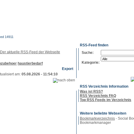
g
Neue
Webmaster
Feed-
Referenzen
RSS-
Einträge
Export
Verzeichnisse
ed 14911
RSS-Feed finden
Suche:
Kategorie:
ozubehoer
haustierbedarf
Export
tualisiert am:
05.08.2026 - 11:54:10
RSS Verzeichnis Information
Was ist RSS?
RSS Verzeichnis FAQ
Top RSS Feeds im Verzeichnis
Weitere beliebte Webseiten
Bookmarkverzeichnis
- Social Bo
Bookmarkmanager