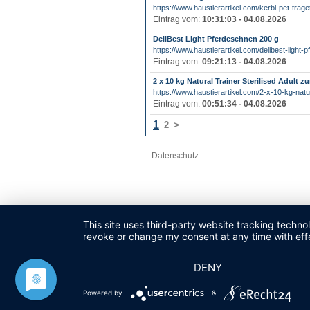
https://www.haustierartikel.com/kerbl-pet-trage
Eintrag vom:
10:31:03 - 04.08.2026
DeliBest Light Pferdesehnen 200 g
https://www.haustierartikel.com/delibest-light-p
Eintrag vom:
09:21:13 - 04.08.2026
2 x 10 kg Natural Trainer Sterilised Adult 
https://www.haustierartikel.com/2-x-10-kg-natura
Eintrag vom:
00:51:34 - 04.08.2026
1
2
>
Datenschutz
This site uses third-party website tracking techno
revoke or change my consent at any time with effe
DENY
Powered by
&