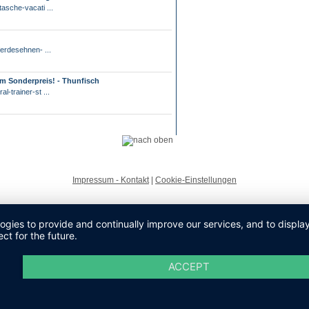
tasche-vacati ...
ferdesehnen- ...
zum Sonderpreis! - Thunfisch
l-trainer-st ...
Impressum - Kontakt
|
Cookie-Einstellungen
logies to provide and continually improve our services, and to displ
ct for the future.
ACCEPT