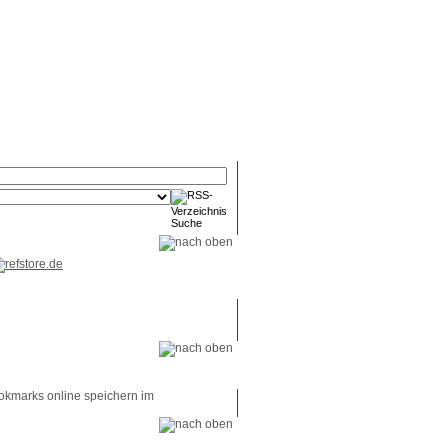
RSS-
RSS-
RSS-
Reader
Tools
Feed
okmarks online speichern im