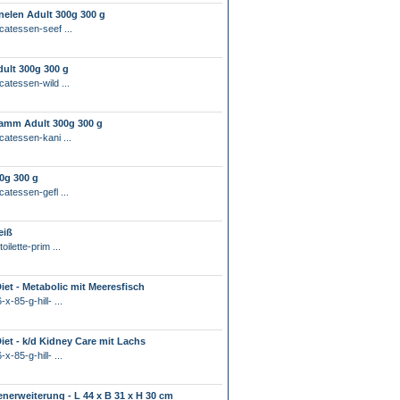
nelen Adult 300g 300 g
catessen-seef ...
ult 300g 300 g
catessen-wild ...
amm Adult 300g 300 g
catessen-kani ...
0g 300 g
catessen-gefl ...
eiß
ilette-prim ...
 Diet - Metabolic mit Meeresfisch
x-85-g-hill- ...
 Diet - k/d Kidney Care mit Lachs
x-85-g-hill- ...
enerweiterung - L 44 x B 31 x H 30 cm