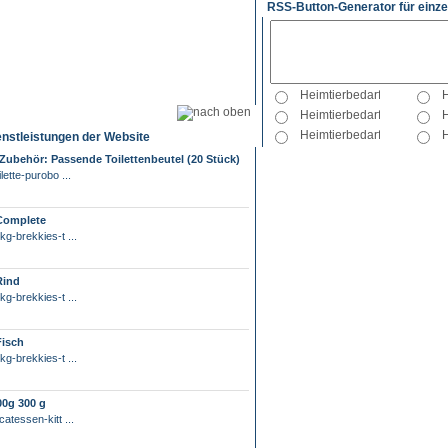
RSS-Button-Generator für einze
enstleistungen der Website
- Zubehör: Passende Toilettenbeutel (20 Stück)
lette-purobo ...
 Complete
kg-brekkies-t ...
Rind
kg-brekkies-t ...
Fisch
kg-brekkies-t ...
00g 300 g
atessen-kitt ...