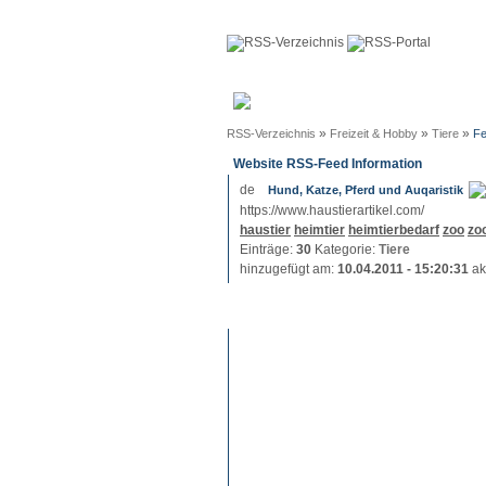
Anmeldun
»
»
»
RSS-Verzeichnis
Freizeit & Hobby
Tiere
Fe
Website RSS-Feed Information
Hund, Katze, Pferd und Auqaristik
https://www.haustierartikel.com/
haustier
heimtier
heimtierbedarf
zoo
zo
Einträge:
30
Kategorie:
Tiere
hinzugefügt am:
10.04.2011 - 15:20:31
ak