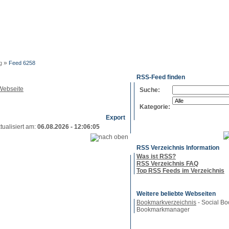
g
Neue
Webmaster
Feed-
Referenzen
RSS-
Einträge
Export
Verzeichnisse
»
g
Feed 6258
RSS-Feed finden
Suche:
Kategorie:
Export
tualisiert am:
06.08.2026 - 12:06:05
RSS Verzeichnis Information
Was ist RSS?
RSS Verzeichnis FAQ
Top RSS Feeds im Verzeichnis
Weitere beliebte Webseiten
Bookmarkverzeichnis
- Social Bo
Bookmarkmanager