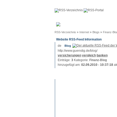
Anmeldun
»
»
»
RSS-Verzeichnis
Internet
Blogs
Finanz-Blo
Website RSS-Feed Information
Blog
http://www.guenstig.de/blog/
versicherungen
vergleich
banken
Einträge:
3
Kategorie:
Finanz-Blog
hinzugefügt am:
02.09.2010 - 10:37:18
ak