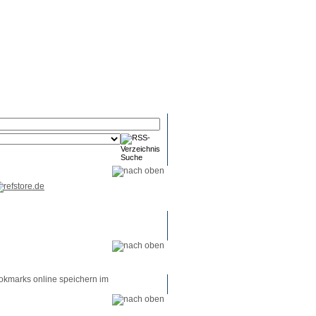
RSS-
RSS-
RSS-
Reader
Tools
Feed
okmarks online speichern im