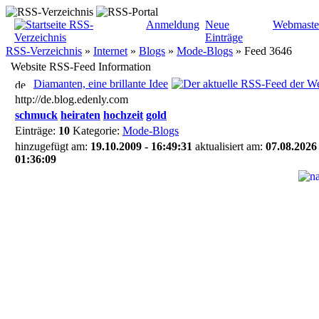
Anmeldung
Neue
Webmaste
Einträge
RSS-Verzeichnis
»
Internet
»
Blogs
»
Mode-Blogs
»
Feed 3646
Website RSS-Feed Information
Diamanten, eine brillante Idee
http://de.blog.edenly.com
schmuck
heiraten
hochzeit
gold
Einträge:
10
Kategorie:
Mode-Blogs
hinzugefügt am:
19.10.2009 - 16:49:31
aktualisiert am:
07.08.2026 
01:36:09