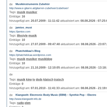
Musikinstrumente Zubehör
http://www.e-gitarre.at/gitarren-zubehoer/zubehoer/
Tags:
musik
musiker
Einträge:
16
hinzugefügt am:
20.07.2009 - 11:11:42
aktualisiert am:
08.08.2026 - 07:25:
jamioo_must
https://jamioo.com
Tags:
lifestyle
musik
Einträge:
10
hinzugefügt am:
27.07.2009 - 09:47:40
aktualisiert am:
08.08.2026 - 23:07
Phatchekkaa's Blog
https://phatchekkaa.wordpress.com
Tags:
musik
musiker
musikblog
Einträge:
10
hinzugefügt am:
21.10.2009 - 12:10:05
aktualisiert am:
08.08.2026 - 13:18
Tags:
musik
kino
tv
dsds
klatsch
tratsch
Einträge:
0
hinzugefügt am:
07.01.2010 - 11:41:33
aktualisiert am:
08.08.2026 - 21:19
Klangwelt: Electronic Body Music (EBM) – Synthie Pop – Electro
http://www.klangwelt-info.de
Tags:
radio
ebm