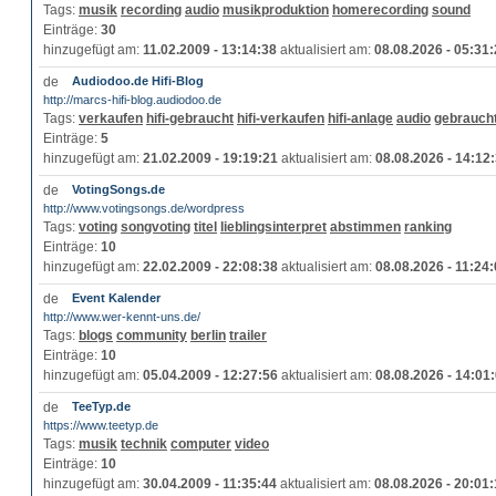
Tags:
musik
recording
audio
musikproduktion
homerecording
sound
Einträge:
30
hinzugefügt am:
11.02.2009 - 13:14:38
aktualisiert am:
08.08.2026 - 05:31
Audiodoo.de Hifi-Blog
http://marcs-hifi-blog.audiodoo.de
Tags:
verkaufen
hifi-gebraucht
hifi-verkaufen
hifi-anlage
audio
gebrauch
Einträge:
5
hinzugefügt am:
21.02.2009 - 19:19:21
aktualisiert am:
08.08.2026 - 14:12
VotingSongs.de
http://www.votingsongs.de/wordpress
Tags:
voting
songvoting
titel
lieblingsinterpret
abstimmen
ranking
Einträge:
10
hinzugefügt am:
22.02.2009 - 22:08:38
aktualisiert am:
08.08.2026 - 11:24
Event Kalender
http://www.wer-kennt-uns.de/
Tags:
blogs
community
berlin
trailer
Einträge:
10
hinzugefügt am:
05.04.2009 - 12:27:56
aktualisiert am:
08.08.2026 - 14:01
TeeTyp.de
https://www.teetyp.de
Tags:
musik
technik
computer
video
Einträge:
10
hinzugefügt am:
30.04.2009 - 11:35:44
aktualisiert am:
08.08.2026 - 20:01