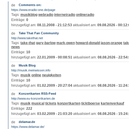
Comments on:
https://www.eradio-one.de/page
Tags:
musikblog
webradio
internetradio
onlineradio
Einträge:
0
hinzugefügt am:
08.11.2008 - 21:12:53
aktualisiert am:
09.08.2026 - 00:12
Take That Fan Community
http://www.takethat.net
Tags:
take-that
gary-barlow
mark-owen
howard-donald
jason-orange
tak
news
Einträge:
10
hinzugefügt am:
22.01.2009 - 00:08:51
aktualisiert am:
08.08.2026 - 22:54
Musik Blog
http://musik.meinwissen.info
Tags:
musik
online
neuigkeiten
Einträge:
10
hinzugefügt am:
01.02.2009 - 20:27:04
aktualisiert am:
08.08.2026 - 11:24
Konzertkarten RSS-Feed
http://www.eu-konzertkarten.de
Tags:
musik
musical
tickets
konzertkarten
ticktboerse
kartenverkauf
Einträge:
222
hinzugefügt am:
03.02.2009 - 21:03:20
aktualisiert am:
08.08.2026 - 15:24
delamar.de
https://www.delamar.de/