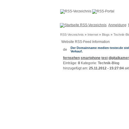
Anmeldung
»
»
»
RSS-Verzeichnis
Internet
Blogs
Technik-Bl
Website RSS-Feed Information
Der Domainname medien-tester.de st
Verkauf.
fernsehen
smartphone
test
digitalkame
Einträge:
0
Kategorie:
Technik-Blog
hinzugefügt am:
25.11.2012 - 15:27:04
akt