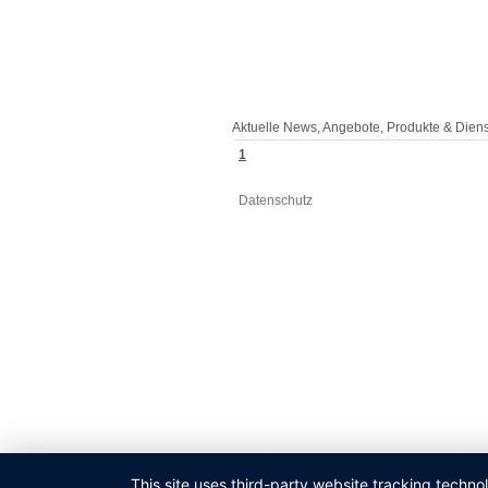
Aktuelle News, Angebote, Produkte & Diens
1
Datenschutz
This site uses third-party website tracking techno