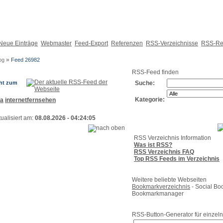
Neue Einträge
Webmaster
Feed-Export
Referenzen
RSS-Verzeichnisse
RSS-Re
»
og
Feed 26982
RSS-Feed finden
eht zum
Suche:
Kategorie:
ra
internetfernsehen
ualisiert am:
08.08.2026 - 04:24:05
RSS Verzeichnis Information
Was ist RSS?
RSS Verzeichnis FAQ
Top RSS Feeds im Verzeichnis
Weitere beliebte Webseiten
Bookmarkverzeichnis
- Social Bo
Bookmarkmanager
RSS-Button-Generator für einzeln