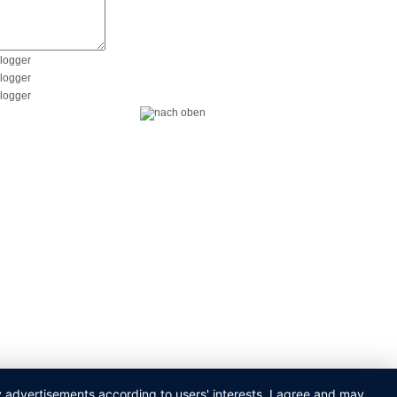
ay advertisements according to users' interests. I agree and may