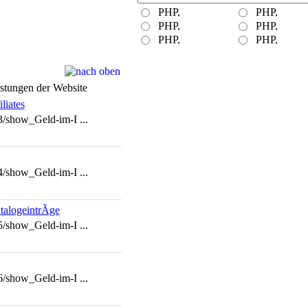
stungen der Website
liates
3/show_Geld-im-I ...
4/show_Geld-im-I ...
talogeintrÃge
5/show_Geld-im-I ...
6/show_Geld-im-I ...