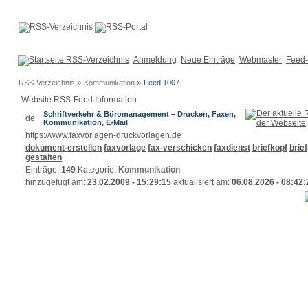
Anmeldung
Neue Einträge
Webmaster
Feed-
»
»
RSS-Verzeichnis
Kommunikation
Feed 1007
Website RSS-Feed Information
Schriftverkehr & Büromanagement – Drucken, Faxen,
Kommunikation, E-Mail
https://www.faxvorlagen-druckvorlagen.de
dokument-erstellen
faxvorlage
fax-verschicken
faxdienst
briefkopf
brie
gestalten
Einträge:
149
Kategorie:
Kommunikation
hinzugefügt am:
23.02.2009 - 15:29:15
aktualisiert am:
06.08.2026 - 08:42: