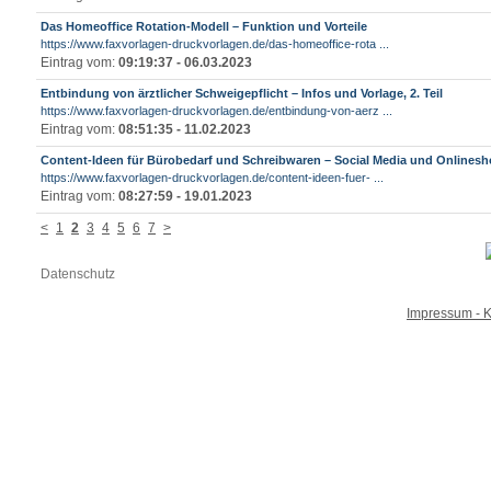
Das Homeoffice Rotation-Modell – Funktion und Vorteile
https://www.faxvorlagen-druckvorlagen.de/das-homeoffice-rota ...
Eintrag vom:
09:19:37 - 06.03.2023
Entbindung von ärztlicher Schweigepflicht – Infos und Vorlage, 2. Teil
https://www.faxvorlagen-druckvorlagen.de/entbindung-von-aerz ...
Eintrag vom:
08:51:35 - 11.02.2023
Content-Ideen für Bürobedarf und Schreibwaren – Social Media und Onlines
https://www.faxvorlagen-druckvorlagen.de/content-ideen-fuer- ...
Eintrag vom:
08:27:59 - 19.01.2023
<
1
2
3
4
5
6
7
>
Datenschutz
Impressum - K