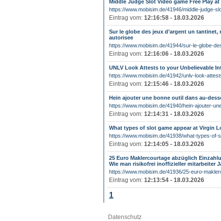
Middle Judge Slot Video game Free Play at 
https://www.mobisim.de/41946/middle-judge-slo
Eintrag vom:
12:16:58 - 18.03.2026
Sur le globe des jeux d’argent un tantinet,
autorisee
https://www.mobisim.de/41944/sur-le-globe-des
Eintrag vom:
12:16:06 - 18.03.2026
UNLV Look Attests to your Unbelievable In
https://www.mobisim.de/41942/unlv-look-attests
Eintrag vom:
12:15:46 - 18.03.2026
Hein ajouter une bonne outil dans au-des
https://www.mobisim.de/41940/hein-ajouter-une-
Eintrag vom:
12:14:31 - 18.03.2026
What types of slot game appear at Virgin L
https://www.mobisim.de/41938/what-types-of-s
Eintrag vom:
12:14:05 - 18.03.2026
25 Euro Maklercourtage abzüglich Einzahlun
Wie man risikofrei inoffizieller mitarbeiter J
https://www.mobisim.de/41936/25-euro-maklerc
Eintrag vom:
12:13:54 - 18.03.2026
1
Datenschutz