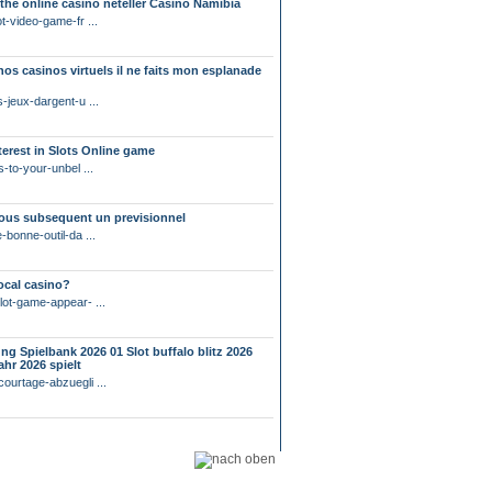
the online casino neteller Casino Namibia
t-video-game-fr ...
 nos casinos virtuels il ne faits mon esplanade
-jeux-dargent-u ...
terest in Slots Online game
-to-your-unbel ...
sous subsequent un previsionnel
bonne-outil-da ...
ocal casino?
lot-game-appear- ...
g Spielbank 2026 01 Slot buffalo blitz 2026
ahr 2026 spielt
ourtage-abzuegli ...