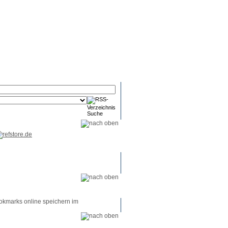
RSS-
RSS-
RSS-
Reader
Tools
Feed
okmarks online speichern im