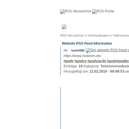
Anmeldun
»
»
RSS-Verzeichnis
Kommunikation
Telekommun
Website RSS-Feed Information
mobiSIM
https://www.mobisim.de/
handy
handys
handytarife
handybundle
Einträge:
10
Kategorie:
Telekommunikati
hinzugefügt am:
11.02.2010 - 09:48:53
ak