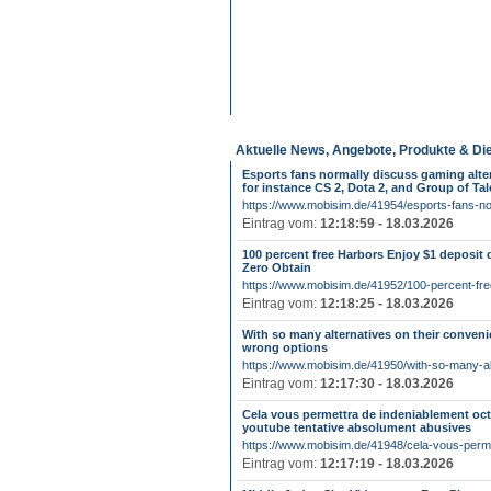
Aktuelle News, Angebote, Produkte & Di
Esports fans normally discuss gaming alte
for instance CS 2, Dota 2, and Group of Tal
https://www.mobisim.de/41954/esports-fans-nor
Eintrag vom:
12:18:59 - 18.03.2026
100 percent free Harbors Enjoy $1 deposit
Zero Obtain
https://www.mobisim.de/41952/100-percent-free
Eintrag vom:
12:18:25 - 18.03.2026
With so many alternatives on their conveni
wrong options
https://www.mobisim.de/41950/with-so-many-alt
Eintrag vom:
12:17:30 - 18.03.2026
Cela vous permettra de indeniablement oc
youtube tentative absolument abusives
https://www.mobisim.de/41948/cela-vous-permet
Eintrag vom:
12:17:19 - 18.03.2026