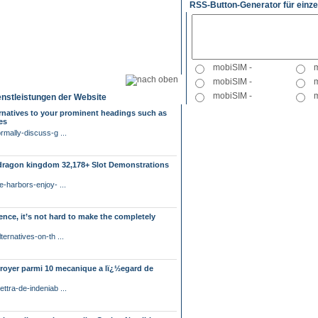
RSS-Button-Generator für einze
enstleistungen der Website
rnatives to your prominent headings such as
es
mally-discuss-g ...
 dragon kingdom 32,178+ Slot Demonstrations
-harbors-enjoy- ...
ence, it’s not hard to make the completely
ernatives-on-th ...
troyer parmi 10 mecanique a lï¿½egard de
tra-de-indeniab ...