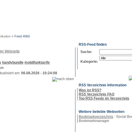
g
Neue
Webmaster
Feed-
Referenzen
RSS-
Einträge
Export
Verzeichnisse
»
ikation
Feed 4560
RSS-Feed finden
Suche:
Kategorie:
s
handybundle
mobilfunktarife
on
tualisiert am:
06.08.2026 - 10:24:08
RSS Verzeichnis Information
Was ist RSS?
RSS Verzeichnis FAQ
Top RSS Feeds im Verzeichnis
Weitere beliebte Webseiten
Bookmarkverzeichnis
- Social Bo
Bookmarkmanager