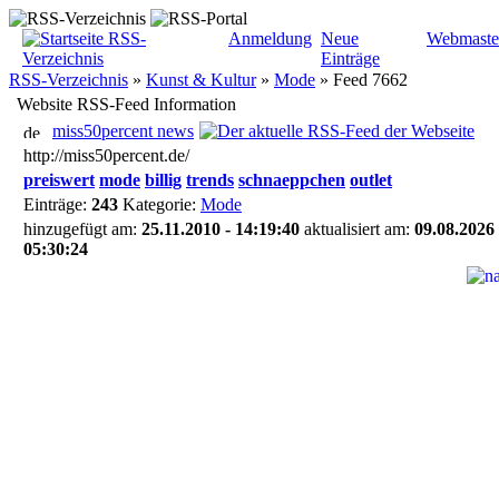
Anmeldung
Neue
Webmaste
Einträge
RSS-Verzeichnis
»
Kunst & Kultur
»
Mode
»
Feed 7662
Website RSS-Feed Information
miss50percent news
http://miss50percent.de/
preiswert
mode
billig
trends
schnaeppchen
outlet
Einträge:
243
Kategorie:
Mode
hinzugefügt am:
25.11.2010 - 14:19:40
aktualisiert am:
09.08.2026 
05:30:24