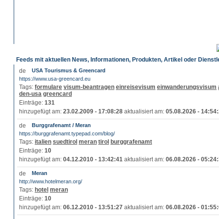
Feeds mit aktuellen News, Informationen, Produkten, Artikel oder Dienst
USA Tourismus & Greencard
https://www.usa-greencard.eu
Tags:
formulare
visum-beantragen
einreisevisum
einwanderungsvisum
den-usa
greencard
Einträge:
131
hinzugefügt am:
23.02.2009 - 17:08:28
aktualisiert am:
05.08.2026 - 14:54
Burggrafenamt / Meran
https://burggrafenamt.typepad.com/blog/
Tags:
italien
suedtirol
meran
tirol
burggrafenamt
Einträge:
10
hinzugefügt am:
04.12.2010 - 13:42:41
aktualisiert am:
06.08.2026 - 05:24
Meran
http://www.hotelmeran.org/
Tags:
hotel
meran
Einträge:
10
hinzugefügt am:
06.12.2010 - 13:51:27
aktualisiert am:
06.08.2026 - 01:55