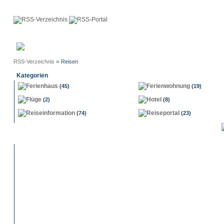
Anmeldung
Neue
Webmaster
Einträge
»
RSS-Verzeichnis
Reisen
Kategorien
Ferienhaus
Ferienwohnung
(45)
(19)
Flüge
Hotel
(2)
(8)
Reiseinformation
Reiseportal
(74)
(23)