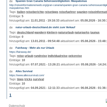
Spanien Gran Canaria Sehenswürdigkeiten: Maspalomas
http://reiseinformationenweb.org/gran-canaria/spanien-gran-canaria-sehenswuerdigk
maspalomas.htm
Tags:
italien
reiseberichte
reisetipps
reisefuehrer
spanien
reiseinformat
Einträge:
5
hinzugefügt am:
11.01.2011 - 19:16:33
aktualisiert am:
05.08.2026 - 16:30:
natur-urlaub-deutschland.de steht zum Verkauf
Tags:
deutschland
wandern
klettern
natururlaub
naturparks
taunus
Einträge:
0
hinzugefügt am:
13.01.2011 - 09:54:48
aktualisiert am:
05.08.2026 - 15:48
FairAway - Mehr als nur Urlaub
https://fairaway.de/
Tags:
reise
urlaub
rundreise
individualreise
oekoreise
Einträge:
10
hinzugefügt am:
07.07.2021 - 13:26:21
aktualisiert am:
05.08.2026 - 14:24
Alles Survival
https://www.allessurvival.com/
Tags:
tipps
tricks
survival
Einträge:
10
hinzugefügt am:
04.09.2021 - 12:11:33
aktualisiert am:
06.08.2026 - 01:36
1
Datenschutz