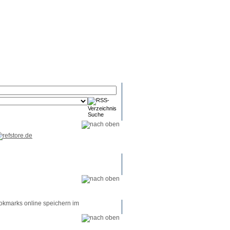
RSS-
RSS-
RSS-
Reader
Tools
Feed
okmarks online speichern im