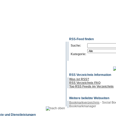
g
Neue
Webmaster
Feed-
Referenzen
RSS-
Einträge
Export
Verzeichnisse
RSS-Feed finden
Suche:
Kategorie:
RSS Verzeichnis Information
Was ist RSS?
RSS Verzeichnis FAQ
Top RSS Feeds im Verzeichnis
Weitere beliebte Webseiten
Bookmarkverzeichnis
- Social Bo
Bookmarkmanager
kte und Dienstleistungen