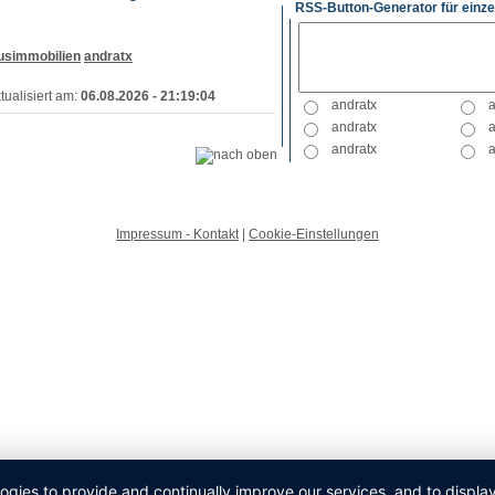
RSS-Button-Generator für einze
usimmobilien
andratx
tualisiert am:
06.08.2026 - 21:19:04
Impressum - Kontakt
|
Cookie-Einstellungen
logies to provide and continually improve our services, and to displ