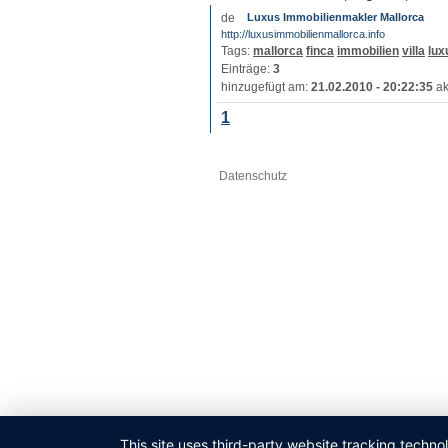
Luxus Immobilienmakler Mallorca
http://luxusimmobilienmallorca.info
Tags:
mallorca
finca
immobilien
villa
lux
Einträge:
3
hinzugefügt am:
21.02.2010 - 20:22:35
ak
1
Datenschutz
This site uses third-party website tracking techno