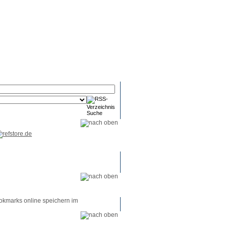
RSS-
RSS-
RSS-
Reader
Tools
Feed
okmarks online speichern im