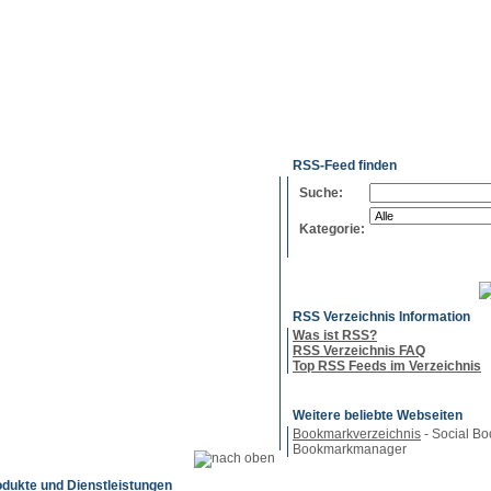
g
Neue
Webmaster
Feed-
Referenzen
RSS-
Einträge
Export
Verzeichnisse
RSS-Feed finden
Suche:
Kategorie:
RSS Verzeichnis Information
Was ist RSS?
RSS Verzeichnis FAQ
Top RSS Feeds im Verzeichnis
Weitere beliebte Webseiten
Bookmarkverzeichnis
- Social Bo
Bookmarkmanager
odukte und Dienstleistungen