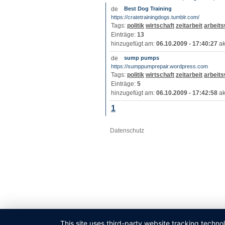
Best Dog Training
https://cratetrainingdogs.tumblr.com/
Tags:
politik
wirtschaft
zeitarbeit
arbeits
Einträge:
13
hinzugefügt am:
06.10.2009 - 17:40:27
ak
sump pumps
https://sumppumprepair.wordpress.com
Tags:
politik
wirtschaft
zeitarbeit
arbeits
Einträge:
5
hinzugefügt am:
06.10.2009 - 17:42:58
ak
1
Datenschutz
This site uses third-party website tracking techno