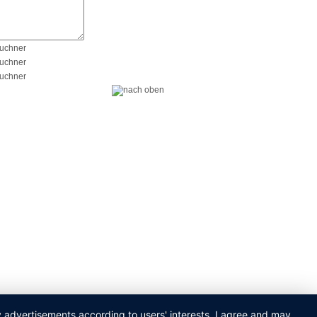
ay advertisements according to users' interests. I agree and may