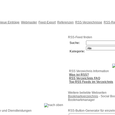
Neue Einträge
Webmaster
Feed-Export
Referenzen
RSS-Verzeichnisse
RSS-Re
RSS-Feed finden
Suche:
Kategorie:
RSS Verzeichnis Information
Was ist RSS?
RSS Verzeichnis FAQ
Top RSS Feeds im Verzeichnis
Weitere beliebte Webseiten
Bookmarkverzeichnis
- Social Bo
Bookmarkmanager
e und Dienstleistungen
RSS-Button-Generator für einzeln