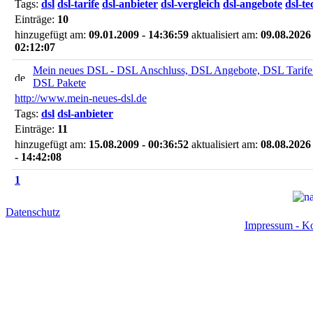
Tags:
dsl
dsl-tarife
dsl-anbieter
dsl-vergleich
dsl-angebote
dsl-t
Einträge:
10
hinzugefügt am:
09.01.2009 - 14:36:59
aktualisiert am:
09.08.2026 
02:12:07
Mein neues DSL - DSL Anschluss, DSL Angebote, DSL Tarife
DSL Pakete
http://www.mein-neues-dsl.de
Tags:
dsl
dsl-anbieter
Einträge:
11
hinzugefügt am:
15.08.2009 - 00:36:52
aktualisiert am:
08.08.2026
- 14:42:08
1
Datenschutz
Impressum - Ko