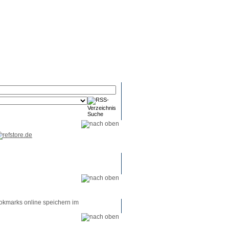
RSS-
RSS-
RSS-
Reader
Tools
Feed
okmarks online speichern im