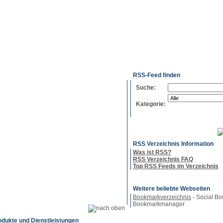
g
Neue
Webmaster
Feed-
Referenzen
RSS-
Einträge
Export
Verzeichnisse
RSS-Feed finden
Suche:
Kategorie:
RSS Verzeichnis Information
Was ist RSS?
RSS Verzeichnis FAQ
Top RSS Feeds im Verzeichnis
Weitere beliebte Webseiten
Bookmarkverzeichnis
- Social Bo
Bookmarkmanager
odukte und Dienstleistungen