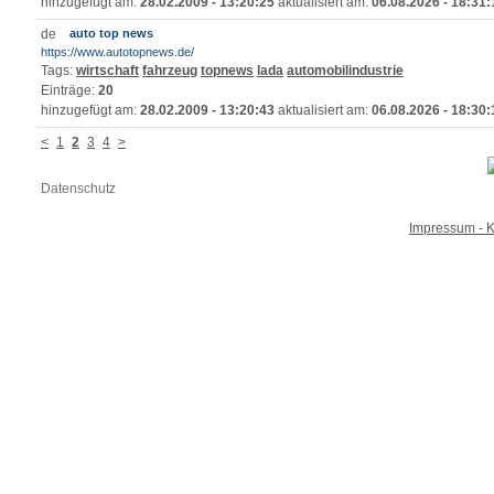
hinzugefügt am:
28.02.2009 - 13:20:25
aktualisiert am:
06.08.2026 - 18:31:
auto top news
https://www.autotopnews.de/
Tags:
wirtschaft
fahrzeug
topnews
lada
automobilindustrie
Einträge:
20
hinzugefügt am:
28.02.2009 - 13:20:43
aktualisiert am:
06.08.2026 - 18:30:
<
1
2
3
4
>
Datenschutz
Impressum - K