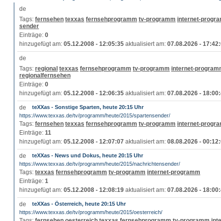
Tags:
fernsehen
texxas
fernsehprogramm
tv-programm
internet-progr
sender
Einträge:
0
hinzugefügt am:
05.12.2008 - 12:05:35
aktualisiert am:
07.08.2026 - 17:42
Tags:
regional
texxas
fernsehprogramm
tv-programm
internet-progra
regionalfernsehen
Einträge:
0
hinzugefügt am:
05.12.2008 - 12:06:35
aktualisiert am:
07.08.2026 - 18:00
teXXas - Sonstige Sparten, heute 20:15 Uhr
https://www.texxas.de/tv/programm/heute/2015/spartensender/
Tags:
fernsehen
texxas
fernsehprogramm
tv-programm
internet-progr
Einträge:
11
hinzugefügt am:
05.12.2008 - 12:07:07
aktualisiert am:
08.08.2026 - 00:12
teXXas - News und Dokus, heute 20:15 Uhr
https://www.texxas.de/tv/programm/heute/2015/nachrichtensender/
Tags:
texxas
fernsehprogramm
tv-programm
internet-programm
Einträge:
1
hinzugefügt am:
05.12.2008 - 12:08:19
aktualisiert am:
07.08.2026 - 18:00
teXXas - Österreich, heute 20:15 Uhr
https://www.texxas.de/tv/programm/heute/2015/oesterreich/
Tags:
fernsehen
oesterreich
texxas
fernsehprogramm
tv-programm
int