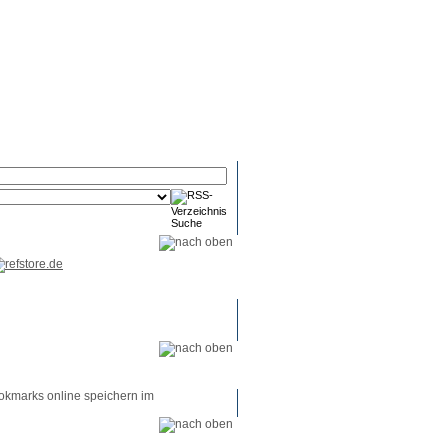
RSS-
RSS-
RSS-
Reader
Tools
Feed
okmarks online speichern im