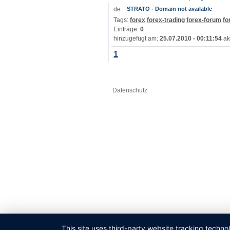
STRATO - Domain not available
Tags:
forex
forex-trading
forex-forum
fo
Einträge:
0
hinzugefügt am:
25.07.2010 - 00:11:54
ak
1
Datenschutz
This site uses third-party website tracking techno