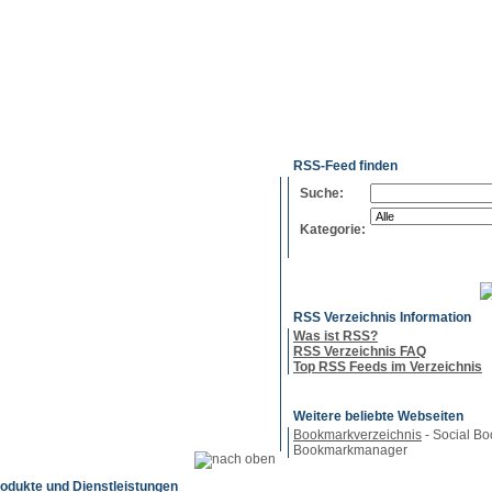
g
Neue
Webmaster
Feed-
Referenzen
RSS-
Einträge
Export
Verzeichnisse
RSS-Feed finden
Suche:
Kategorie:
RSS Verzeichnis Information
Was ist RSS?
RSS Verzeichnis FAQ
Top RSS Feeds im Verzeichnis
Weitere beliebte Webseiten
Bookmarkverzeichnis
- Social Bo
Bookmarkmanager
rodukte und Dienstleistungen