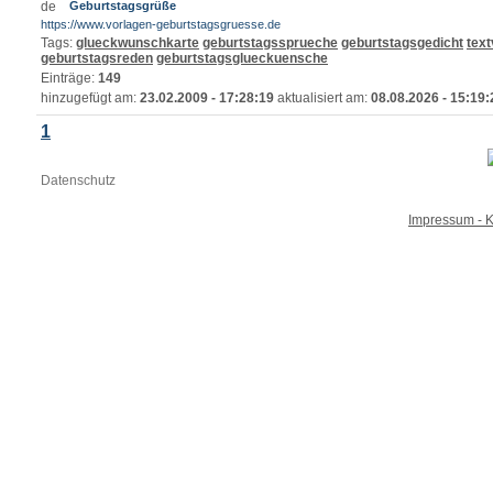
Geburtstagsgrüße
https://www.vorlagen-geburtstagsgruesse.de
Tags:
glueckwunschkarte
geburtstagssprueche
geburtstagsgedicht
text
geburtstagsreden
geburtstagsglueckuensche
Einträge:
149
hinzugefügt am:
23.02.2009 - 17:28:19
aktualisiert am:
08.08.2026 - 15:19:
1
Datenschutz
Impressum - K