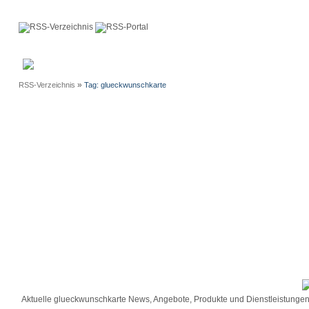
Anmeldung
Neue
Webmaster
Einträge
»
RSS-Verzeichnis
Tag: glueckwunschkarte
Aktuelle glueckwunschkarte News, Angebote, Produkte und Dienstleistunge