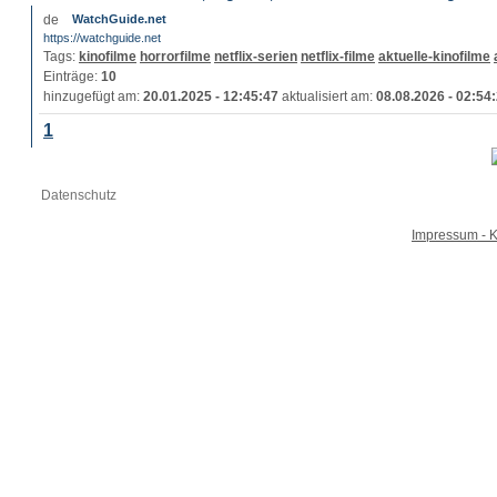
WatchGuide.net
https://watchguide.net
Tags:
kinofilme
horrorfilme
netflix-serien
netflix-filme
aktuelle-kinofilme
Einträge:
10
hinzugefügt am:
20.01.2025 - 12:45:47
aktualisiert am:
08.08.2026 - 02:54
1
Datenschutz
Impressum - K