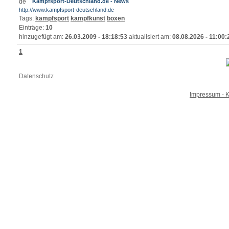
Kampfsport-Deutschland.de - News
http://www.kampfsport-deutschland.de
Tags:
kampfsport
kampfkunst
boxen
Einträge:
10
hinzugefügt am:
26.03.2009 - 18:18:53
aktualisiert am:
08.08.2026 - 11:00:
1
Datenschutz
Impressum - K