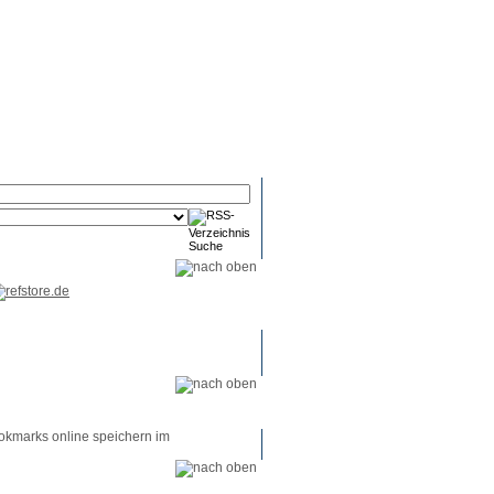
RSS-
RSS-
RSS-
Reader
Tools
Feed
okmarks online speichern im