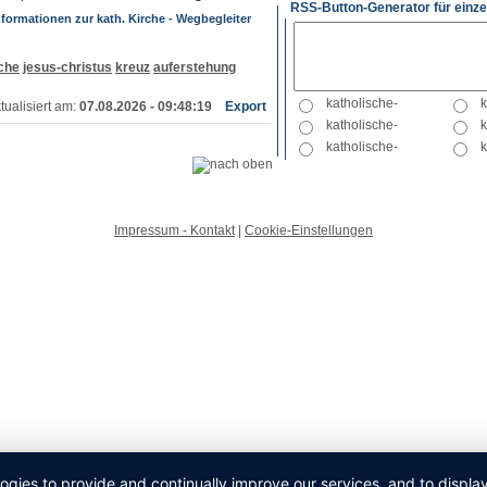
RSS-Button-Generator für einze
formationen zur kath. Kirche - Wegbegleiter
rche
jesus-christus
kreuz
auferstehung
tualisiert am:
07.08.2026 - 09:48:19
Export
Impressum - Kontakt
|
Cookie-Einstellungen
logies to provide and continually improve our services, and to displ