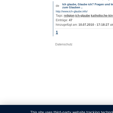
Ich glaube, Glaube ich? Fragen und In
zum Glauben ..
http://www.ich-glaube.info/
Tags:
religion
ich-glaube
katholische-ki
Einträge:
47
hinzugefügt am:
10.07.2010 - 17:18:27
ak
1
Datenschutz
This site uses third-party website tracking techno