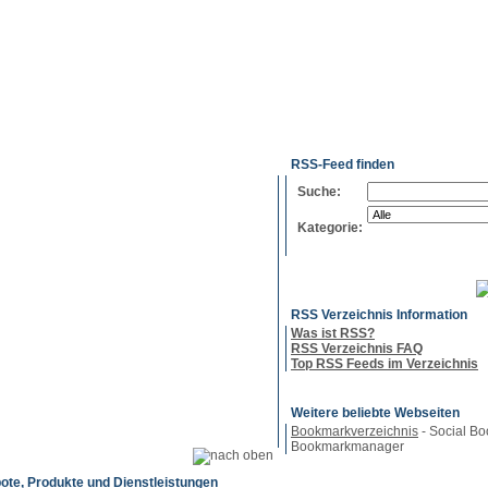
g
Neue
Webmaster
Feed-
Referenzen
RSS-
Einträge
Export
Verzeichnisse
RSS-Feed finden
Suche:
Kategorie:
RSS Verzeichnis Information
Was ist RSS?
RSS Verzeichnis FAQ
Top RSS Feeds im Verzeichnis
Weitere beliebte Webseiten
Bookmarkverzeichnis
- Social Bo
Bookmarkmanager
ote, Produkte und Dienstleistungen