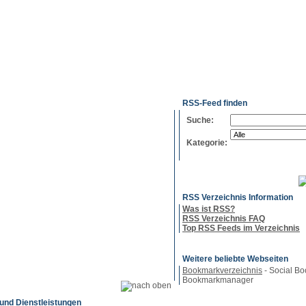
g
Neue
Webmaster
Feed-
Referenzen
RSS-
Einträge
Export
Verzeichnisse
RSS-Feed finden
Suche:
Kategorie:
RSS Verzeichnis Information
Was ist RSS?
RSS Verzeichnis FAQ
Top RSS Feeds im Verzeichnis
Weitere beliebte Webseiten
Bookmarkverzeichnis
- Social Bo
Bookmarkmanager
und Dienstleistungen