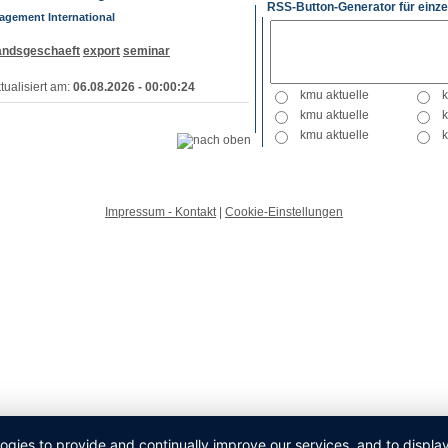
RSS-Button-Generator für einze
gement International
andsgeschaeft
export
seminar
tualisiert am:
06.08.2026 - 00:00:24
Impressum - Kontakt
|
Cookie-Einstellungen
logies to provide and continually improve our services, and to displ