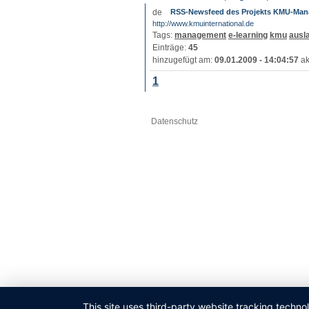
RSS-Newsfeed des Projekts KMU-Mana
http://www.kmuinternational.de
Tags:
management
e-learning
kmu
ausl
Einträge:
45
hinzugefügt am:
09.01.2009 - 14:04:57
ak
1
Datenschutz
This site uses third-party website tracking techno