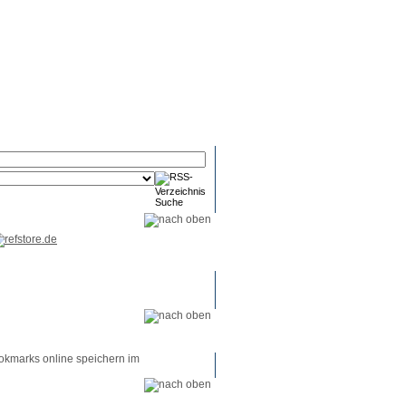
RSS-
RSS-
RSS-
Reader
Tools
Feed
okmarks online speichern im