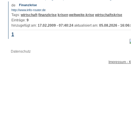
Finanzkrise
http://www.info-router.de
Tags:
wirtschaft
finanzkrise
krisen
weltweite-krise
wirtschaftskrise
Einträge:
9
hinzugefügt am:
17.02.2009 - 07:40:24
aktualisiert am:
05.08.2026 - 16:06
1
Datenschutz
Impressum - K