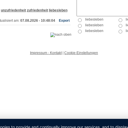
unzufriedenheit
zufriedenheit
liebesleben
ualisiert am:
07.08.2026 - 10:48:04
Export
Impressum - Kontakt
|
Cookie-Einstellungen
logies to provide and continually improve our services, and to displ