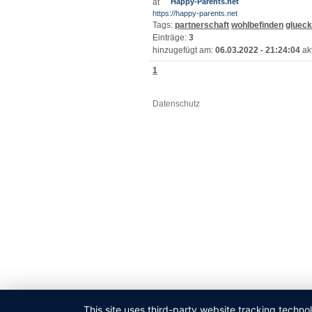
Happy-Parents.net
https://happy-parents.net
Tags:
partnerschaft
wohlbefinden
glueck
Einträge:
3
hinzugefügt am:
06.03.2022 - 21:24:04
akt
1
Datenschutz
This site uses third-party website tracking techno