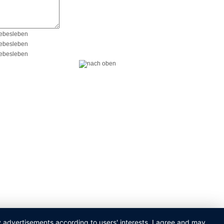
ay advertisements according to users' interests. I agree and may