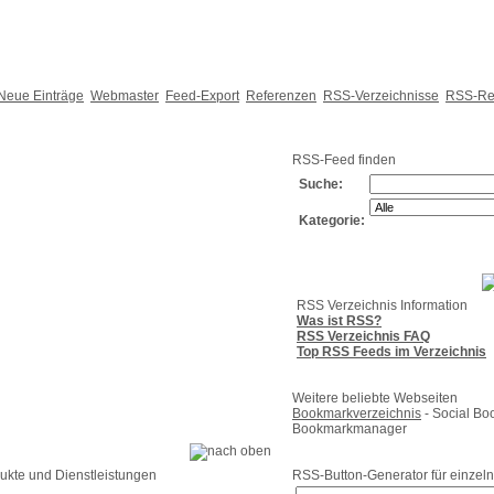
Neue Einträge
Webmaster
Feed-Export
Referenzen
RSS-Verzeichnisse
RSS-Re
RSS-Feed finden
Suche:
Kategorie:
RSS Verzeichnis Information
Was ist RSS?
RSS Verzeichnis FAQ
Top RSS Feeds im Verzeichnis
Weitere beliebte Webseiten
Bookmarkverzeichnis
- Social Bo
Bookmarkmanager
ukte und Dienstleistungen
RSS-Button-Generator für einzeln