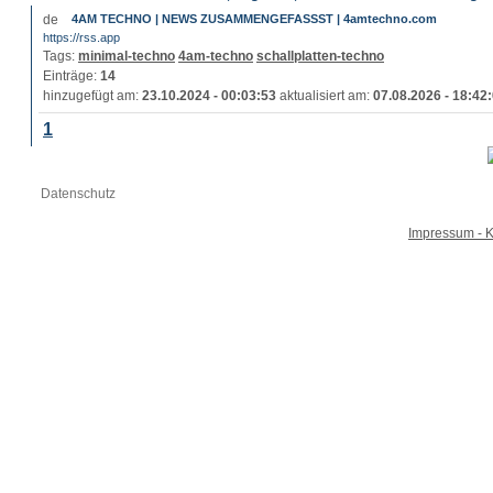
4AM TECHNO | NEWS ZUSAMMENGEFASSST | 4amtechno.com
https://rss.app
Tags:
minimal-techno
4am-techno
schallplatten-techno
Einträge:
14
hinzugefügt am:
23.10.2024 - 00:03:53
aktualisiert am:
07.08.2026 - 18:42
1
Datenschutz
Impressum - K