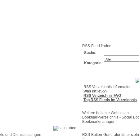
g
Neue
Webmaster
Feed-
Referenzen
RSS-
Einträge
Export
Verzeichnisse
RSS-Feed finden
Suche:
Kategorie:
RSS Verzeichnis Information
Was ist RSS?
RSS Verzeichnis FAQ
Top RSS Feeds im Verzeichnis
Weitere beliebte Webseiten
Bookmarkverzeichnis
- Social Bo
Bookmarkmanager
kte und Dienstleistungen
RSS-Button-Generator für einzeln