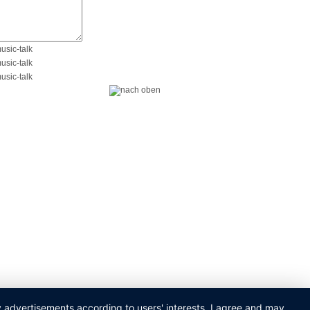
ay advertisements according to users' interests. I agree and may