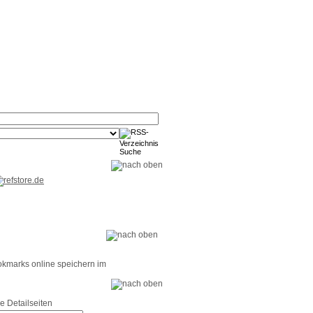
RSS-
RSS-
RSS-
Reader
Tools
Feed
okmarks online speichern im
e Detailseiten