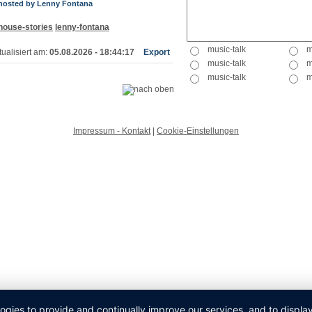
 hosted by Lenny Fontana
house-stories
lenny-fontana
ualisiert am:
05.08.2026 - 18:44:17
Export
Impressum - Kontakt
|
Cookie-Einstellungen
logies to provide and continually improve our services, and to displ