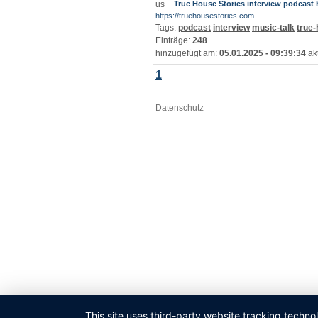
True House Stories interview podcast
https://truehousestories.com
Tags:
podcast
interview
music-talk
true-
Einträge:
248
hinzugefügt am:
05.01.2025 - 09:39:34
akt
1
Datenschutz
This site uses third-party website tracking techno