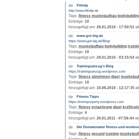
Fithelp
http://www.fithelp.de
Tags:
fitness
muskelaufbau
bodybuildin
Einträge:
10
hinzugefügt am:
26.01.2010 - 17:50:52
ak
www.got-big.de
https://www.got-big.de/Blog/
Tags:
muskelaufbau
bodybuilding
traini
Einträge:
10
hinzugefügt am:
29.01.2010 - 03:15:54
ak
Trainingsanzug's Blog
https://trainingsanzug.wordpress.com
Tags:
fitness
abnehmen
diaet
muskelau
Einträge:
10
hinzugefügt am:
10.06.2010 - 12:17:35
ak
Fitness Tipps
https://immoproperty.wordpress.com
Tags:
fitness
ernaehrung
diaet
krafttrai
Einträge:
4
hinzugefügt am:
26.01.2011 - 07:56:44
ak
Der Domainname fitness-und-workout
Tags:
fitness
gesund
training
muskelauf