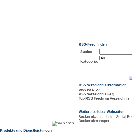
g
Neue
Webmaster
Feed-
Referenzen
RSS-
Einträge
Export
Verzeichnisse
RSS-Feed finden
Suche:
Kategorie:
RSS Verzeichnis Information
Was ist RSS?
RSS Verzeichnis FAQ
Top RSS Feeds im Verzeichnis
Weitere beliebte Webseiten
Bookmarkverzeichnis
- Social Bo
Bookmarkmanager
Produkte und Dienstleistungen