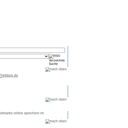
RSS-
RSS-
RSS-
Reader
Tools
Feed
okmarks online speichern im