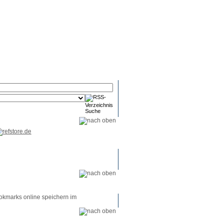
RSS-
RSS-
RSS-
Reader
Tools
Feed
okmarks online speichern im