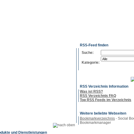
g
Neue
Webmaster
Feed-
Referenzen
RSS-
Einträge
Export
Verzeichnisse
RSS-Feed finden
Suche:
Kategorie:
RSS Verzeichnis Information
Was ist RSS?
RSS Verzeichnis FAQ
Top RSS Feeds im Verzeichnis
Weitere beliebte Webseiten
Bookmarkverzeichnis
- Social Bo
Bookmarkmanager
odukte und Dienstleistungen