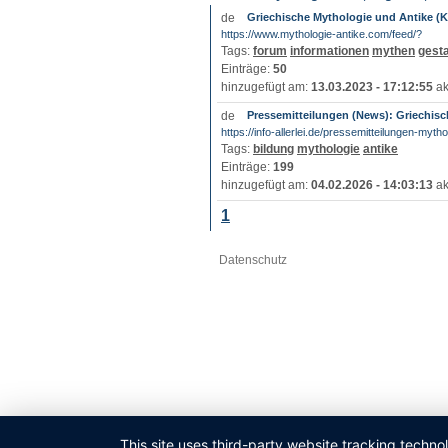
Griechische Mythologie und Antike (
https://www.mythologie-antike.com/feed/?
Tags:
forum
informationen
mythen
gesta
Einträge:
50
hinzugefügt am:
13.03.2023 - 17:12:55
ak
Pressemitteilungen (News): Griechisc
https://info-allerlei.de/pressemitteilungen-myth
Tags:
bildung
mythologie
antike
Einträge:
199
hinzugefügt am:
04.02.2026 - 14:03:13
ak
1
Datenschutz
This site uses third-party website tracking techno