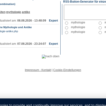
RSS-Button-Generator für einze
Kombination)
lten
mythologie
antike
tualisiert am:
08.08.2026 - 13:48:09
Export
he Mythologie und Antike
ologie-antike.php
tualisiert am:
07.08.2026 - 23:24:07
Export
Impressum - Kontakt
|
Cookie-Einstellungen
logies to provide and continually improve our services, and to displ