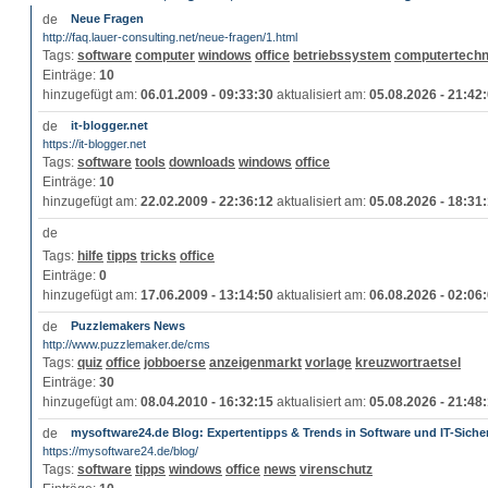
Neue Fragen
http://faq.lauer-consulting.net/neue-fragen/1.html
Tags:
software
computer
windows
office
betriebssystem
computertechn
Einträge:
10
hinzugefügt am:
06.01.2009 - 09:33:30
aktualisiert am:
05.08.2026 - 21:42
it-blogger.net
https://it-blogger.net
Tags:
software
tools
downloads
windows
office
Einträge:
10
hinzugefügt am:
22.02.2009 - 22:36:12
aktualisiert am:
05.08.2026 - 18:31
Tags:
hilfe
tipps
tricks
office
Einträge:
0
hinzugefügt am:
17.06.2009 - 13:14:50
aktualisiert am:
06.08.2026 - 02:06
Puzzlemakers News
http://www.puzzlemaker.de/cms
Tags:
quiz
office
jobboerse
anzeigenmarkt
vorlage
kreuzwortraetsel
Einträge:
30
hinzugefügt am:
08.04.2010 - 16:32:15
aktualisiert am:
05.08.2026 - 21:48
mysoftware24.de Blog: Expertentipps & Trends in Software und IT-Siche
https://mysoftware24.de/blog/
Tags:
software
tipps
windows
office
news
virenschutz