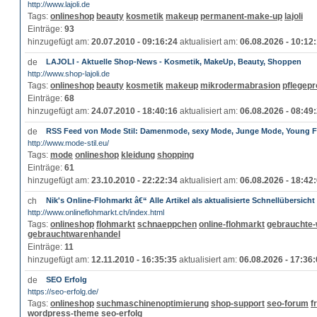
http://www.lajoli.de
Tags:
onlineshop
beauty
kosmetik
makeup
permanent-make-up
lajoli
Einträge:
93
hinzugefügt am:
20.07.2010 - 09:16:24
aktualisiert am:
06.08.2026 - 10:12
LAJOLI - Aktuelle Shop-News - Kosmetik, MakeUp, Beauty, Shoppen
http://www.shop-lajoli.de
Tags:
onlineshop
beauty
kosmetik
makeup
mikrodermabrasion
pflegep
Einträge:
68
hinzugefügt am:
24.07.2010 - 18:40:16
aktualisiert am:
06.08.2026 - 08:49
RSS Feed von Mode Stil: Damenmode, sexy Mode, Junge Mode, Young 
http://www.mode-stil.eu/
Tags:
mode
onlineshop
kleidung
shopping
Einträge:
61
hinzugefügt am:
23.10.2010 - 22:22:34
aktualisiert am:
06.08.2026 - 18:42
Nik's Online-Flohmarkt â€“ Alle Artikel als aktualisierte Schnellübersicht
http://www.onlineflohmarkt.ch/index.html
Tags:
onlineshop
flohmarkt
schnaeppchen
online-flohmarkt
gebrauchte
gebrauchtwarenhandel
Einträge:
11
hinzugefügt am:
12.11.2010 - 16:35:35
aktualisiert am:
06.08.2026 - 17:36
SEO Erfolg
https://seo-erfolg.de/
Tags:
onlineshop
suchmaschinenoptimierung
shop-support
seo-forum
f
wordpress-theme
seo-erfolg