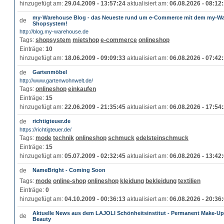
hinzugefügt am:
29.04.2009 - 13:57:24
aktualisiert am:
06.08.2026 - 08:12
my-Warehouse Blog - das Neueste rund um e-Commerce mit dem my-W
Shopsystem!
http://blog.my-warehouse.de
Tags:
shopsystem
mietshop
e-commerce
onlineshop
Einträge:
10
hinzugefügt am:
18.06.2009 - 09:09:33
aktualisiert am:
06.08.2026 - 07:42
Gartenmöbel
http://www.gartenwohnwelt.de/
Tags:
onlineshop
einkaufen
Einträge:
15
hinzugefügt am:
22.06.2009 - 21:35:45
aktualisiert am:
06.08.2026 - 17:54
richtigteuer.de
https://richtigteuer.de/
Tags:
mode
technik
onlineshop
schmuck
edelsteinschmuck
Einträge:
15
hinzugefügt am:
05.07.2009 - 02:32:45
aktualisiert am:
06.08.2026 - 13:42
NameBright - Coming Soon
Tags:
mode
online-shop
onlineshop
kleidung
bekleidung
textilien
Einträge:
0
hinzugefügt am:
04.10.2009 - 00:36:13
aktualisiert am:
06.08.2026 - 20:36
Aktuelle News aus dem LAJOLI Schönheitsinstitut - Permanent Make-Up
Beauty