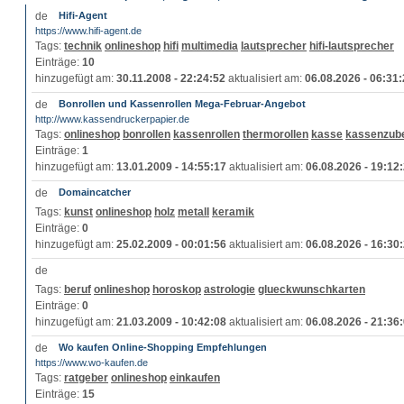
Hifi-Agent
https://www.hifi-agent.de
Tags:
technik
onlineshop
hifi
multimedia
lautsprecher
hifi-lautsprecher
Einträge:
10
hinzugefügt am:
30.11.2008 - 22:24:52
aktualisiert am:
06.08.2026 - 06:31
Bonrollen und Kassenrollen Mega-Februar-Angebot
http://www.kassendruckerpapier.de
Tags:
onlineshop
bonrollen
kassenrollen
thermorollen
kasse
kassenzub
Einträge:
1
hinzugefügt am:
13.01.2009 - 14:55:17
aktualisiert am:
06.08.2026 - 19:12
Domaincatcher
Tags:
kunst
onlineshop
holz
metall
keramik
Einträge:
0
hinzugefügt am:
25.02.2009 - 00:01:56
aktualisiert am:
06.08.2026 - 16:30
Tags:
beruf
onlineshop
horoskop
astrologie
glueckwunschkarten
Einträge:
0
hinzugefügt am:
21.03.2009 - 10:42:08
aktualisiert am:
06.08.2026 - 21:36
Wo kaufen Online-Shopping Empfehlungen
https://www.wo-kaufen.de
Tags:
ratgeber
onlineshop
einkaufen
Einträge:
15