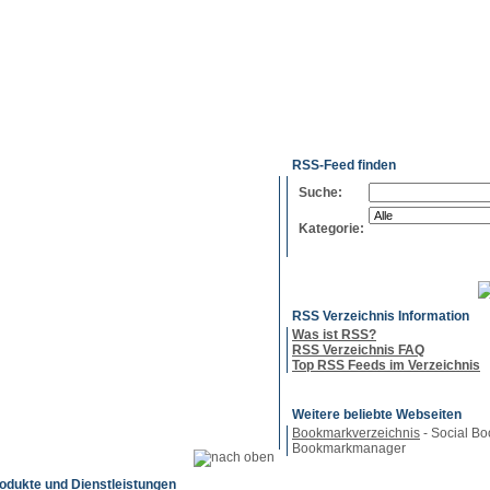
g
Neue
Webmaster
Feed-
Referenzen
RSS-
Einträge
Export
Verzeichnisse
RSS-Feed finden
Suche:
Kategorie:
RSS Verzeichnis Information
Was ist RSS?
RSS Verzeichnis FAQ
Top RSS Feeds im Verzeichnis
Weitere beliebte Webseiten
Bookmarkverzeichnis
- Social Bo
Bookmarkmanager
odukte und Dienstleistungen