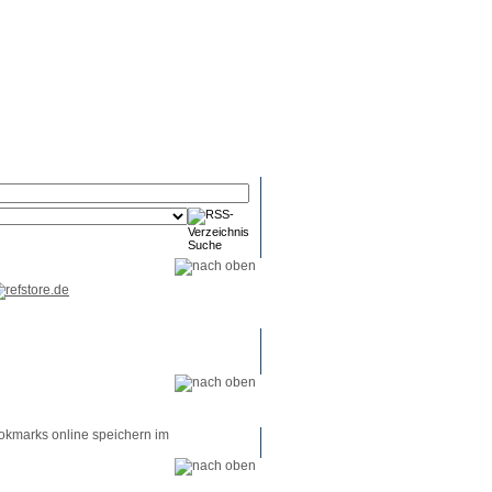
RSS-
RSS-
RSS-
Reader
Tools
Feed
okmarks online speichern im