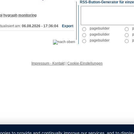
RSS-Button-Generator für einze
pi
hygraph
monitoring
tualisiert am:
06.08.2026 - 17:36:04
Export
Impressum - Kontakt
|
Cookie-Einstellungen
logies to provide and continually improve our services, and to displ