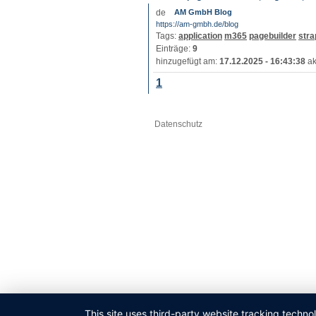
AM GmbH Blog
https://am-gmbh.de/blog
Tags:
application
m365
pagebuilder
stra
Einträge:
9
hinzugefügt am:
17.12.2025 - 16:43:38
ak
1
Datenschutz
This site uses third-party website tracking techno