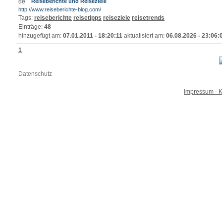
Reiseberichte und Reiseziele
http://www.reiseberichte-blog.com/
Tags:
reiseberichte
reisetipps
reiseziele
reisetrends
Einträge:
48
hinzugefügt am:
07.01.2011 - 18:20:11
aktualisiert am:
06.08.2026 - 23:06:
1
Datenschutz
Impressum - K