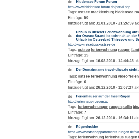
Hiddensee Forum Forum
http://www.hiddensee-forum.de/portal.php
Tags:
ostsee
mecklenburg
hiddensee
ru
Einträge:
50
hinzugefügt am:
31.01.2010 - 21:26:59
akt
Urlaub in unserer Ferienwohnung auf 
der Ostsee Strand ist sehr nah an de
Urlaub im Ostseebad Thiessow und Sel
http://www.reisetipps-ostsee.de
Tags:
ostsee
ferienwohnung
ruegen
fami
Einträge:
15
hinzugefügt am:
16.08.2010 - 14:44:48
akt
Der Domainname travel-clips.de steht
Tags:
ostsee
ferienwohnung
video
ferie
Einträge:
0
hinzugefügt am:
26.12.2010 - 11:07:27
akt
Ferienhäuser auf der Insel Rügen
http://ferienhaus-ruegen.at
Tags:
ferienwohnungen
ruegen
sellin
bin
Einträge:
7
hinzugefügt am:
26.12.2010 - 16:34:11
akt
RügenInsider
https://www.ostseeappartements-ruegen.de/blo
Tags:
ferienwohnung
ferienhaus
ruegen