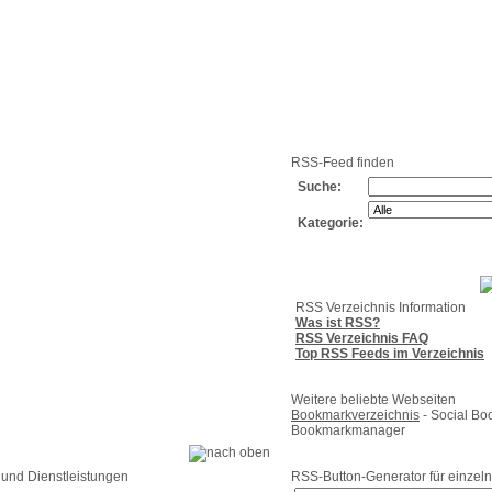
g
Neue
Webmaster
Feed-
Referenzen
RSS-
Einträge
Export
Verzeichnisse
RSS-Feed finden
Suche:
Kategorie:
RSS Verzeichnis Information
Was ist RSS?
RSS Verzeichnis FAQ
Top RSS Feeds im Verzeichnis
Weitere beliebte Webseiten
Bookmarkverzeichnis
- Social Bo
Bookmarkmanager
 und Dienstleistungen
RSS-Button-Generator für einzeln