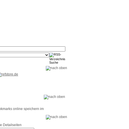
RSS-
RSS-
RSS-
Reader
Tools
Feed
okmarks online speichern im
e Detailseiten