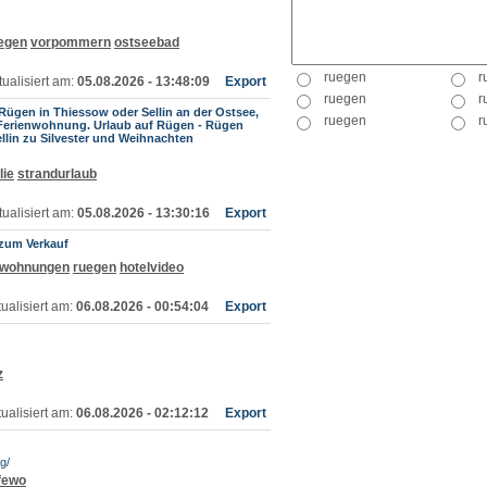
egen
vorpommern
ostseebad
ualisiert am:
05.08.2026 - 13:48:09
Export
Rügen in Thiessow oder Sellin an der Ostsee,
r Ferienwohnung. Urlaub auf Rügen - Rügen
lin zu Silvester und Weihnachten
lie
strandurlaub
ualisiert am:
05.08.2026 - 13:30:16
Export
 zum Verkauf
nwohnungen
ruegen
hotelvideo
ualisiert am:
06.08.2026 - 00:54:04
Export
z
ualisiert am:
06.08.2026 - 02:12:12
Export
g/
fewo