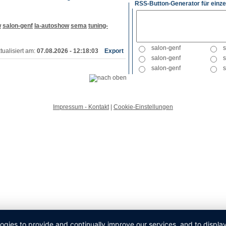
RSS-Button-Generator für einze
w
salon-genf
la-autoshow
sema
tuning-
tualisiert am:
07.08.2026 - 12:18:03
Export
Impressum - Kontakt
|
Cookie-Einstellungen
logies to provide and continually improve our services, and to displ