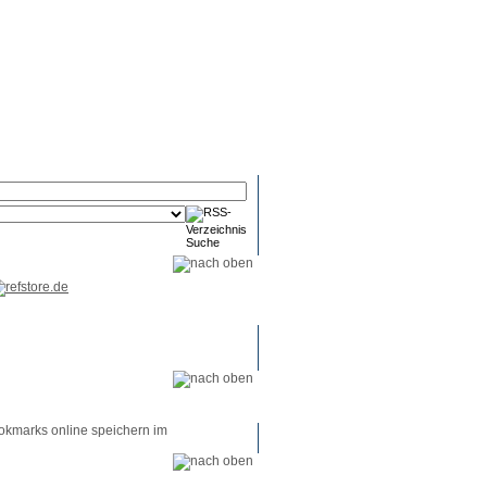
RSS-
RSS-
RSS-
Reader
Tools
Feed
okmarks online speichern im