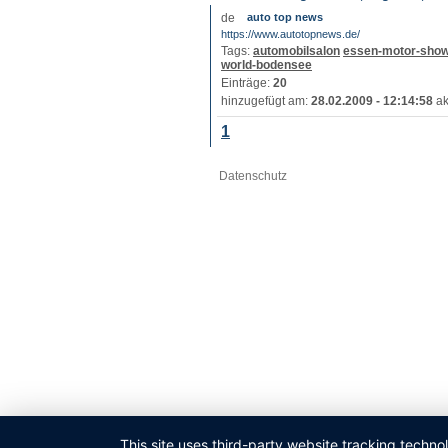
auto top news
https://www.autotopnews.de/
Tags:
automobilsalon
essen-motor-sho
world-bodensee
Einträge:
20
hinzugefügt am:
28.02.2009 - 12:14:58
ak
1
Datenschutz
This site uses third-party website tracking techno