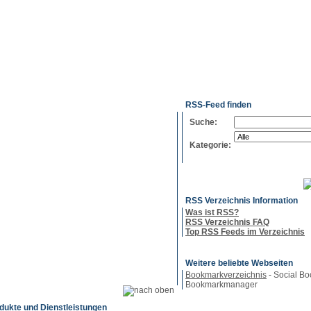
g
Neue
Webmaster
Feed-
Referenzen
RSS-
Einträge
Export
Verzeichnisse
RSS-Feed finden
Suche:
Kategorie:
RSS Verzeichnis Information
Was ist RSS?
RSS Verzeichnis FAQ
Top RSS Feeds im Verzeichnis
Weitere beliebte Webseiten
Bookmarkverzeichnis
- Social Bo
Bookmarkmanager
dukte und Dienstleistungen