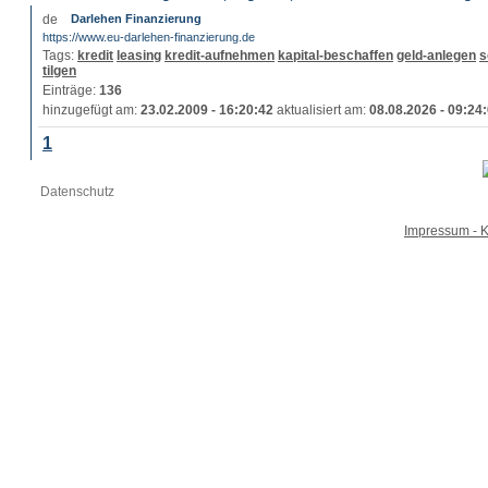
Darlehen Finanzierung
https://www.eu-darlehen-finanzierung.de
Tags:
kredit
leasing
kredit-aufnehmen
kapital-beschaffen
geld-anlegen
s
tilgen
Einträge:
136
hinzugefügt am:
23.02.2009 - 16:20:42
aktualisiert am:
08.08.2026 - 09:24
1
Datenschutz
Impressum - K