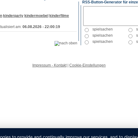
RSS-Button-Generator für einze
en
kinderparty
kindermoebel
kinderfilme
tualisiert am:
06.08.2026 - 22:00:19
Impressum - Kontakt
|
Cookie-Einstellungen
logies to provide and continually improve our services, and to displ