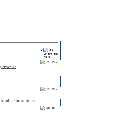
RSS-
RSS-
RSS-
Reader
Tools
Feed
okmarks online speichern im