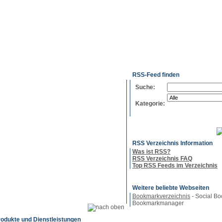
g
Neue
Webmaster
Feed-
Referenzen
RSS-
Einträge
Export
Verzeichnisse
RSS-Feed finden
Suche:
Kategorie:
RSS Verzeichnis Information
Was ist RSS?
RSS Verzeichnis FAQ
Top RSS Feeds im Verzeichnis
Weitere beliebte Webseiten
Bookmarkverzeichnis
- Social Bo
Bookmarkmanager
rodukte und Dienstleistungen