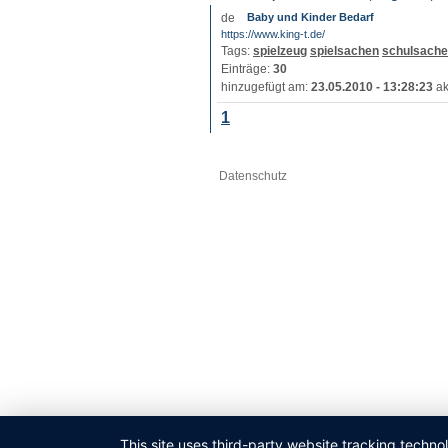
Baby und Kinder Bedarf
https://www.king-t.de/
Tags:
spielzeug
spielsachen
schulsach
Einträge:
30
hinzugefügt am:
23.05.2010 - 13:28:23
ak
1
Datenschutz
This site uses third-party website tracking techno