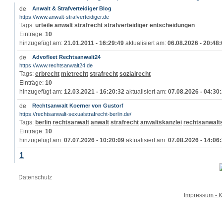
Anwalt & Strafverteidiger Blog
https://www.anwalt-strafverteidiger.de
Tags:
urteile
anwalt
strafrecht
strafverteidiger
entscheidungen
Einträge:
10
hinzugefügt am:
21.01.2011 - 16:29:49
aktualisiert am:
06.08.2026 - 20:48
Advofleet Rechtsanwalt24
https://www.rechtsanwalt24.de
Tags:
erbrecht
mietrecht
strafrecht
sozialrecht
Einträge:
10
hinzugefügt am:
12.03.2021 - 16:20:32
aktualisiert am:
07.08.2026 - 04:30
Rechtsanwalt Koerner von Gustorf
https://rechtsanwalt-sexualstrafrecht-berlin.de/
Tags:
berlin
rechtsanwalt
anwalt
strafrecht
anwaltskanzlei
rechtsanwalt
Einträge:
10
hinzugefügt am:
07.07.2026 - 10:20:09
aktualisiert am:
07.08.2026 - 14:06
1
Datenschutz
Impressum - K