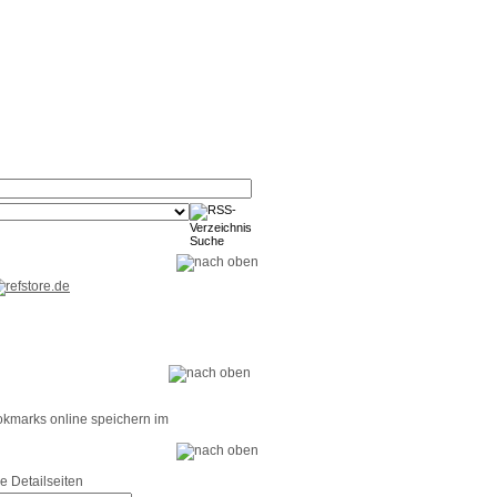
RSS-
RSS-
RSS-
Reader
Tools
Feed
okmarks online speichern im
e Detailseiten