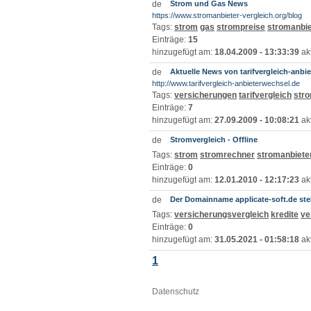
Strom und Gas News
https://www.stromanbieter-vergleich.org/blog
Tags:
strom
gas
strompreise
stromanbie
Einträge:
15
hinzugefügt am:
18.04.2009 - 13:33:39
akt
Aktuelle News von tarifvergleich-anbi
http://www.tarifvergleich-anbieterwechsel.de
Tags:
versicherungen
tarifvergleich
str
Einträge:
7
hinzugefügt am:
27.09.2009 - 10:08:21
akt
Stromvergleich - Offline
Tags:
strom
stromrechner
stromanbiete
Einträge:
0
hinzugefügt am:
12.01.2010 - 12:17:23
akt
Der Domainname applicate-soft.de ste
Tags:
versicherungsvergleich
kredite
ve
Einträge:
0
hinzugefügt am:
31.05.2021 - 01:58:18
akt
1
Datenschutz