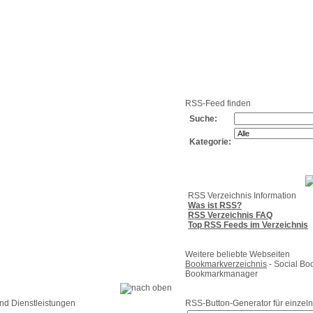
g
Neue
Webmaster
Feed-
Referenzen
RSS-
Einträge
Export
Verzeichnisse
RSS-Feed finden
Suche:
Kategorie:
RSS Verzeichnis Information
Was ist RSS?
RSS Verzeichnis FAQ
Top RSS Feeds im Verzeichnis
Weitere beliebte Webseiten
Bookmarkverzeichnis
- Social Bo
Bookmarkmanager
nd Dienstleistungen
RSS-Button-Generator für einzeln