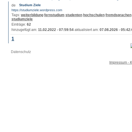
Studium Ziele
https://studiumziele.wordpress.com
Tags:
weiterbildung
fernstudium
studenten
hochschulen
fremdsprachen
studiumziele
Einträge:
62
hinzugefügt am:
11.02.2022 - 07:59:54
aktualisiert am:
07.08.2026 - 05:42
1
Datenschutz
Impressum - K