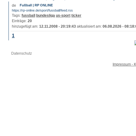
Fußball | RP ONLINE
https://rp-online.de/sport/fussball/feed.rss
Tags:
fussball
bundesliga
us-sport
ticker
Einträge:
20
hinzugefügt am:
12.11.2008 - 20:19:43
aktualisiert am:
06.08.2026 - 08:18
1
Datenschutz
Impressum - K