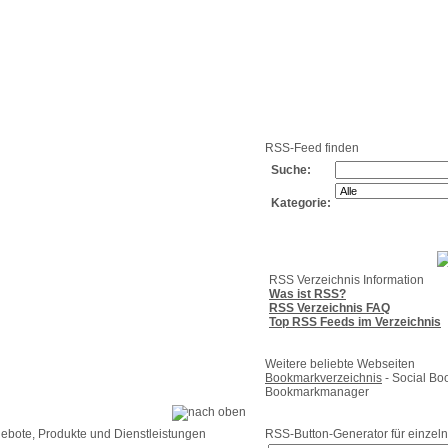
g
Neue
Webmaster
Feed-
Referenzen
RSS-
Einträge
Export
Verzeichnisse
RSS-Feed finden
Suche:
Kategorie:
RSS Verzeichnis Information
Was ist RSS?
RSS Verzeichnis FAQ
Top RSS Feeds im Verzeichnis
Weitere beliebte Webseiten
Bookmarkverzeichnis
- Social Bo
Bookmarkmanager
ebote, Produkte und Dienstleistungen
RSS-Button-Generator für einzeln