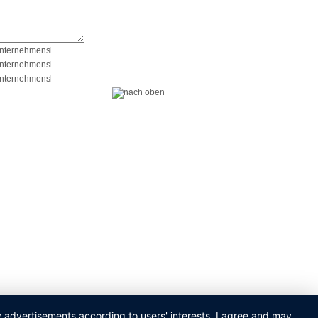
ay advertisements according to users' interests. I agree and may