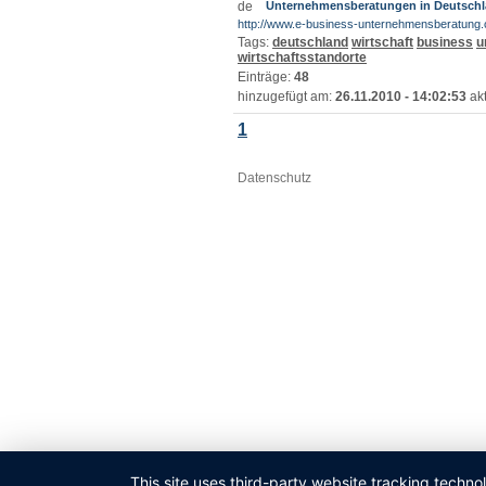
Unternehmensberatungen in Deutsch
http://www.e-business-unternehmensberatung
Tags:
deutschland
wirtschaft
business
u
wirtschaftsstandorte
Einträge:
48
hinzugefügt am:
26.11.2010 - 14:02:53
akt
1
Datenschutz
This site uses third-party website tracking techno