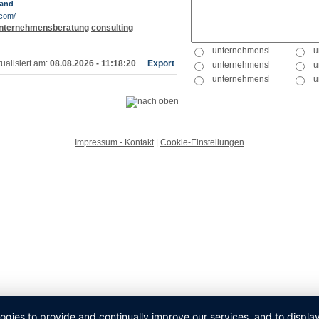
land
.com/
nternehmensberatung
consulting
ualisiert am:
08.08.2026 - 11:18:20
Export
Impressum - Kontakt
|
Cookie-Einstellungen
logies to provide and continually improve our services, and to displ