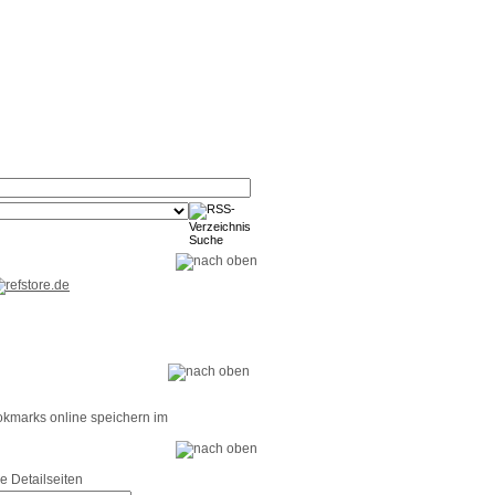
RSS-
RSS-
RSS-
Reader
Tools
Feed
okmarks online speichern im
e Detailseiten